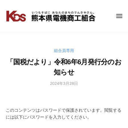
コ
ン
テ
メ
熊
い
ニ
ン
つ
本
ュ
ツ
も
ー
県
へ
そ
電
ス
ば
キ
組合員専用
機
に
ッ
商
「国税だより」令和6年6月発行分のお
あ
プ
工
な
知らせ
組
た
の
合
2024年3月28日
b
ま
y
ち
管
の
理
で
者
このコンテンツはパスワードで保護されています。閲覧する
ん
には以下にパスワードを入力してください。
き
や