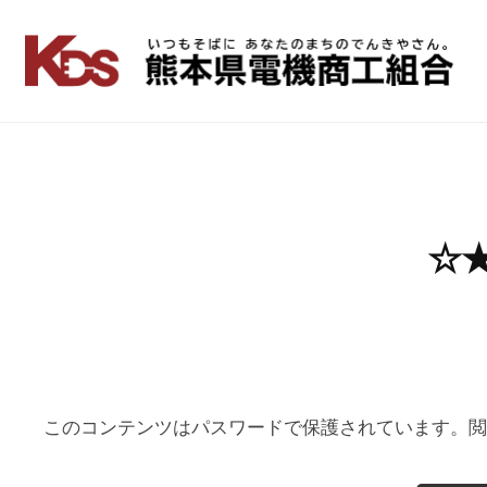
コ
ン
テ
熊
い
ン
つ
本
も
ツ
県
そ
へ
電
ば
ス
に
機
キ
ッ
☆★
商
あ
プ
工
な
た
組
の
合
ま
ち
このコンテンツはパスワードで保護されています。
の
で
ん