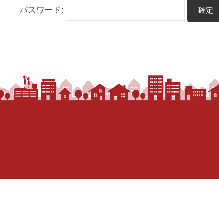
パスワード:
き
や
さ
ん
。