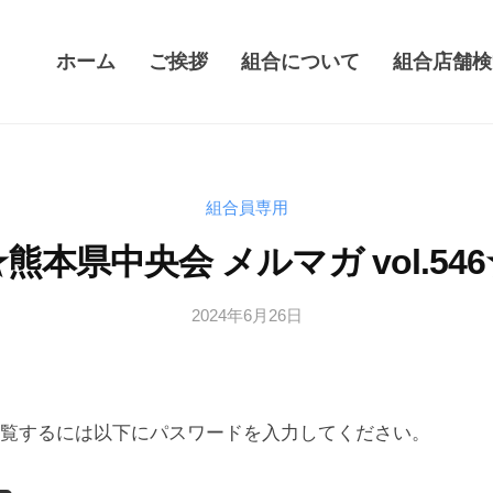
ホーム
ご挨拶
組合について
組合店舗検
組合員専用
熊本県中央会 メルマガ vol.54
2024年6月26日
b
y
管
理
者
閲覧するには以下にパスワードを入力してください。