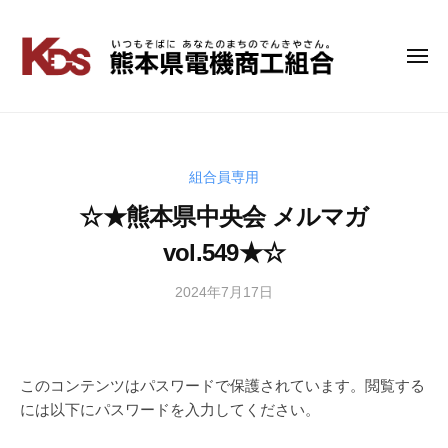
コ
ン
テ
メ
熊
い
ニ
ン
つ
本
ュ
ツ
も
ー
県
へ
そ
電
ス
ば
キ
組合員専用
機
に
ッ
商
☆★熊本県中央会 メルマガ
あ
プ
工
な
vol.549★☆
組
た
の
合
2024年7月17日
b
ま
y
ち
管
の
理
で
者
このコンテンツはパスワードで保護されています。閲覧する
ん
には以下にパスワードを入力してください。
き
や