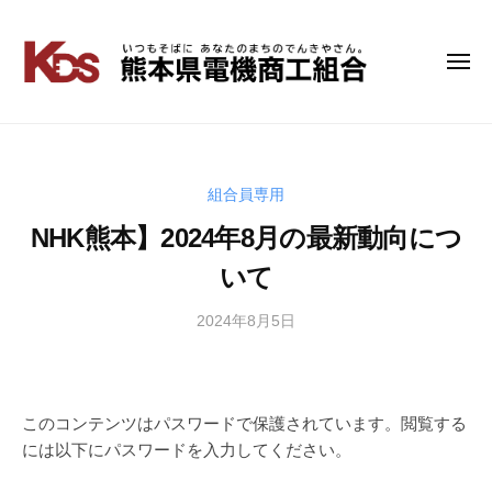
コ
ン
テ
メ
熊
い
ニ
ン
つ
本
ュ
ツ
も
ー
県
へ
そ
電
ス
ば
キ
組合員専用
機
に
ッ
商
NHK熊本】2024年8月の最新動向につ
あ
プ
工
な
いて
組
た
の
合
2024年8月5日
b
ま
y
ち
管
の
理
で
者
このコンテンツはパスワードで保護されています。閲覧する
ん
には以下にパスワードを入力してください。
き
や