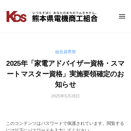
コ
ン
テ
メ
熊
い
ニ
ン
つ
本
ュ
ツ
も
ー
県
へ
そ
電
ス
ば
キ
組合員専用
機
に
ッ
商
2025年「家電アドバイザー資格・スマ
あ
プ
工
な
ートマスター資格」実施要領確定のお
組
た
知らせ
の
合
ま
2025年5月28日
b
ち
y
の
管
で
理
ん
者
き
このコンテンツはパスワードで保護されています。閲覧する
や
には以下にパスワードを入力してください。