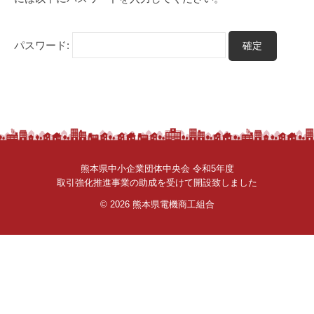
さ
ん
。
パスワード:
熊本県中小企業団体中央会 令和5年度
取引強化推進事業の助成を受けて開設致しました
© 2026
熊本県電機商工組合