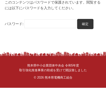
者
このコンテンツはパスワードで保護されています。閲覧する
さ
には以下にパスワードを入力してください。
ん
。
パスワード:
熊本県中小企業団体中央会 令和5年度
取引強化推進事業の助成を受けて開設致しました
© 2026
熊本県電機商工組合