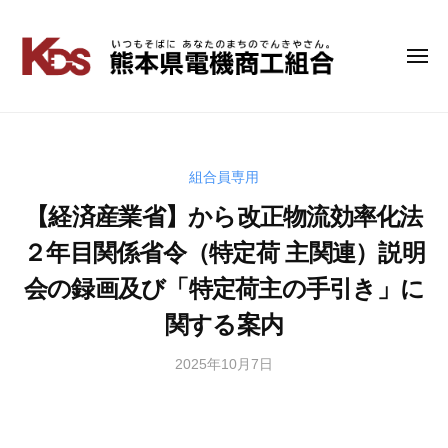
コ
ン
テ
メ
熊
い
ニ
ン
つ
本
ュ
ツ
も
ー
県
へ
そ
電
ス
ば
キ
組合員専用
機
に
ッ
商
【経済産業省】から改正物流効率化法
あ
プ
工
な
２年目関係省令（特定荷 主関連）説明
組
た
会の録画及び「特定荷主の手引き」に
の
合
ま
関する案内
ち
の
2025年10月7日
b
で
y
ん
管
き
理
や