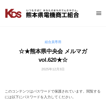
コ
ン
テ
メ
熊
い
ニ
ン
つ
本
ュ
ツ
も
ー
県
へ
そ
電
ス
ば
キ
組合員専用
機
に
ッ
商
☆★熊本県中央会 メルマガ
あ
プ
工
な
vol.620★☆
組
た
の
合
2025年12月3日
b
ま
y
ち
管
の
理
で
者
このコンテンツはパスワードで保護されています。閲覧する
ん
には以下にパスワードを入力してください。
き
や