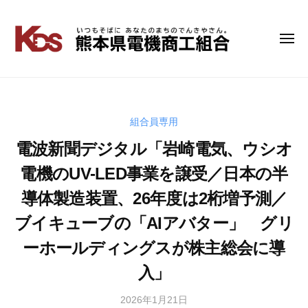
コ
ン
テ
メ
熊
い
ニ
ン
つ
本
ュ
ツ
も
ー
県
へ
そ
電
ス
ば
キ
組合員専用
機
に
ッ
商
電波新聞デジタル「岩崎電気、ウシオ
あ
プ
工
な
電機のUV-LED事業を譲受／日本の半
組
た
導体製造装置、26年度は2桁増予測／
の
合
ま
ブイキューブの「AIアバター」 グリ
ち
の
ーホールディングスが株主総会に導
で
入」
ん
き
2026年1月21日
b
や