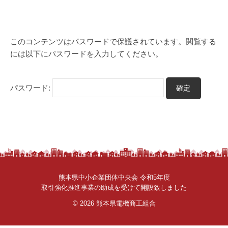
y
さ
管
ん
理
。
者
このコンテンツはパスワードで保護されています。閲覧する
には以下にパスワードを入力してください。
パスワード:
熊本県中小企業団体中央会 令和5年度
取引強化推進事業の助成を受けて開設致しました
© 2026
熊本県電機商工組合