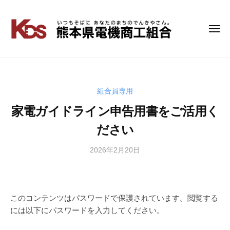
コ
ン
テ
メ
熊
い
ニ
ン
つ
本
ュ
ツ
も
ー
県
へ
そ
電
ス
ば
キ
組合員専用
機
に
ッ
商
家電ガイドライン申告用書をご活用く
あ
プ
工
な
ださい
組
た
の
合
2026年2月20日
b
ま
y
ち
管
の
理
で
者
このコンテンツはパスワードで保護されています。閲覧する
ん
には以下にパスワードを入力してください。
き
や