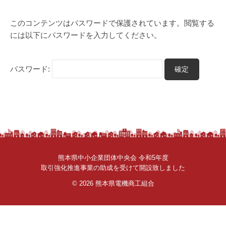
理
さ
者
ん
このコンテンツはパスワードで保護されています。閲覧する
。
には以下にパスワードを入力してください。
パスワード:
熊本県中小企業団体中央会 令和5年度
取引強化推進事業の助成を受けて開設致しました
© 2026
熊本県電機商工組合