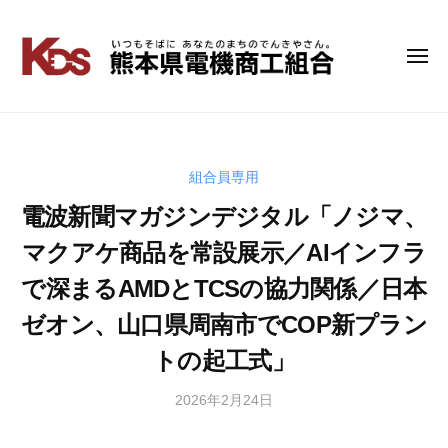
コ
ン
テ
メ
熊
い
ニ
ン
つ
本
ュ
ツ
も
ー
県
へ
そ
電
ス
ば
キ
組合員専用
機
に
ッ
商
電波新聞マガジンデジタル「ノジマ、
あ
プ
工
な
マクアケ商品を常設展示／AIインフラ
組
た
で深まるAMDとTCSの協力関係／日本
の
合
ま
ゼオン、山口県周南市でCOP新プラン
ち
の
トの起工式」
で
ん
2026年2月24日
b
き
y
や
管