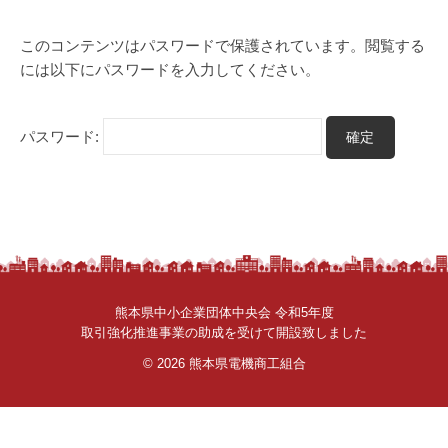
理
さ
者
ん
このコンテンツはパスワードで保護されています。閲覧する
。
には以下にパスワードを入力してください。
パスワード:
熊本県中小企業団体中央会 令和5年度
取引強化推進事業の助成を受けて開設致しました
© 2026
熊本県電機商工組合