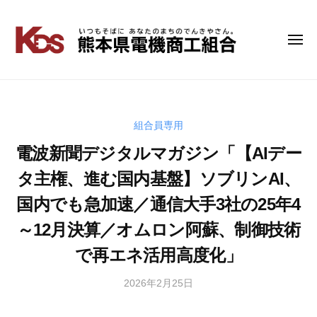
コ
ン
テ
メ
熊
い
ニ
ン
つ
本
ュ
ツ
も
ー
県
へ
そ
電
ス
ば
キ
組合員専用
機
に
ッ
商
電波新聞デジタルマガジン「【AIデー
あ
プ
工
な
タ主権、進む国内基盤】ソブリンAI、
組
た
国内でも急加速／通信大手3社の25年4
の
合
ま
～12月決算／オムロン阿蘇、制御技術
ち
の
で再エネ活用高度化」
で
ん
2026年2月25日
b
き
y
や
管