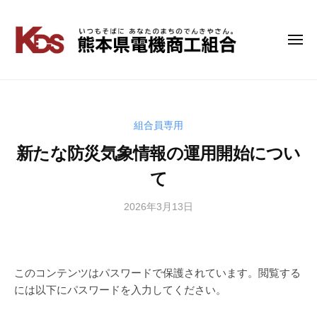
コ
ン
テ
メ
熊
い
ニ
ン
つ
本
ュ
ツ
も
ー
県
へ
そ
電
ス
ば
キ
組合員専用
機
に
ッ
商
新たな防災気象情報の運用開始につい
あ
プ
工
な
て
組
た
の
合
2026年3月13日
b
ま
y
ち
管
の
理
で
者
このコンテンツはパスワードで保護されています。閲覧する
ん
には以下にパスワードを入力してください。
き
や