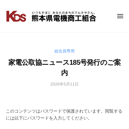
コ
ン
テ
メ
熊
い
ニ
ン
つ
本
ュ
ツ
も
ー
県
へ
そ
電
ス
ば
キ
組合員専用
機
に
ッ
商
家電公取協ニュース185号発行のご案
あ
プ
工
な
内
組
た
の
合
2026年5月11日
b
ま
y
ち
管
の
理
で
者
このコンテンツはパスワードで保護されています。閲覧する
ん
には以下にパスワードを入力してください。
き
や