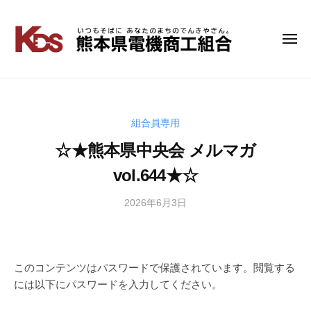
コ
ン
テ
メ
熊
い
ニ
ン
つ
本
ュ
ツ
も
ー
県
へ
そ
電
ス
ば
キ
組合員専用
機
に
ッ
商
☆★熊本県中央会 メルマガ
あ
プ
工
な
vol.644★☆
組
た
の
合
2026年6月3日
b
ま
y
ち
管
の
理
で
者
このコンテンツはパスワードで保護されています。閲覧する
ん
には以下にパスワードを入力してください。
き
や